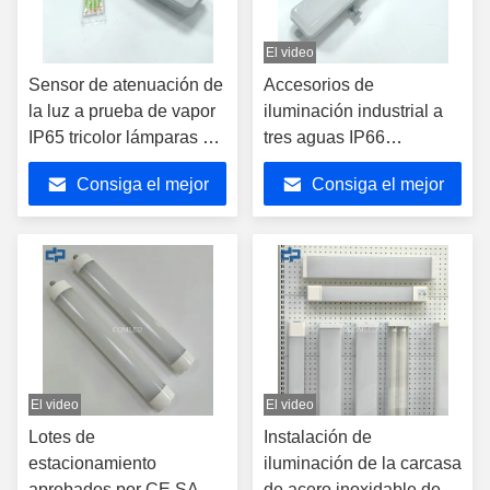
El video
Sensor de atenuación de
Accesorios de
la luz a prueba de vapor
iluminación industrial a
IP65 tricolor lámparas de
tres aguas IP66
iluminación LED de alta
resistente a la intemperie
Consiga el mejor
Consiga el mejor
resistencia al agua
LED Batten Light 3CCT
Rating de la luz de vapor
Luz de vapor cambiante
precio
precio
industrial Tri Proof luz
tricolor 1500mm
LED 4 pies luz de
acristalamientos LED a
emergencia LED Batten
prueba de agua
aprobados por CE SAA
C-Tick UKCA para
iluminación industrial
El video
El video
Lotes de
Instalación de
estacionamiento
iluminación de la carcasa
aprobados por CE SAA
de acero inoxidable de