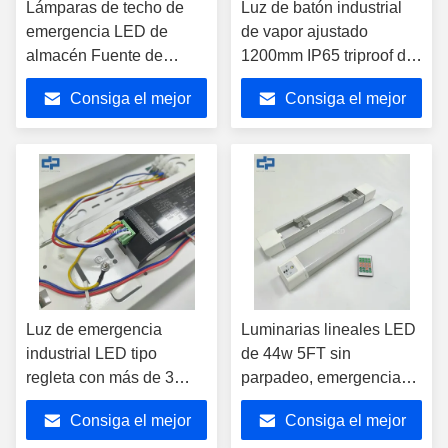
Lámparas de techo de
Luz de batón industrial
emergencia LED de
de vapor ajustado
almacén Fuente de
1200mm IP65 triproof de
escalera robusta Ostra
almacén luminarias LED
Consiga el mejor
Consiga el mejor
LED Luces IP65
iluminación de túnel
resistentes a la
luminarias resistentes a
precio
precio
intemperie
la intemperie con 3CCT
cambiables
Luz de emergencia
Luminarias lineales LED
industrial LED tipo
de 44w 5FT sin
regleta con más de 3
parpadeo, emergencia
horas de duración.
IP65, resistentes a la
Consiga el mejor
Consiga el mejor
Luminaria lineal LED
intemperie, luces de tira