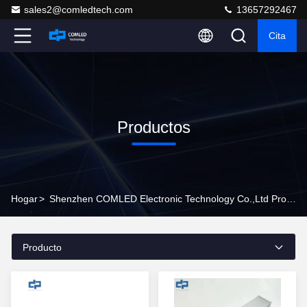
sales2@comledtech.com
13657292467
Cita
Productos
Hogar
>
Shenzhen COMLED Electronic Technology Co.,ltd Productos En Línea
Producto