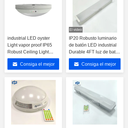
El video
industrial LED oyster
IP20 Robusto luminario
Light vapor proof IP65
de batón LED industrial
Robust Ceiling Light
Durable 4FT luz de batón
emergency ceiling light
LED de emergencia con
Consiga el mejor
Consiga el mejor
Fixture durable surface
batería de emergencia de
mount round ceiling light
3000mAh luminarias
precio
precio
with 3000mAh Battery
LED industriales para
estacionamiento