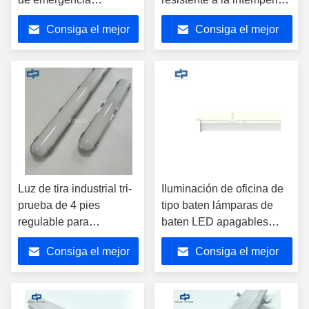
atenuable Led Batten
IP65, atenuable, luces de
Consiga el mejor
Consiga el mejor
barra LED a prueba de
vapor adecuadas para
precio
precio
estacionamientos,
almacenes, pasajes
subterráneos, túneles, etc.
Luz de tira industrial tri-
Iluminación de oficina de
prueba de 4 pies
tipo baten lámparas de
regulable para
baten LED apagables
estacionamiento,
18W/36W/44W
Consiga el mejor
Consiga el mejor
luminaria LED
compacta, aprobación
precio
precio
CE SAA, luminaria
lineal tri-prueba con