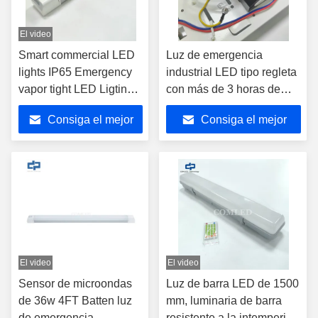
El video
Smart commercial LED
Luz de emergencia
lights IP65 Emergency
industrial LED tipo regleta
vapor tight LED Ligting
con más de 3 horas de
Fixture 1500mm LED
duración. Luminaria lineal
Consiga el mejor
Consiga el mejor
Batten Light Fitting For
LED IP20 para instalación
Industrial Lighting
colgante, luminarias para
precio
precio
estacionamientos con
110-140lm/w, luz lineal de
emergencia.
El video
El video
Sensor de microondas
Luz de barra LED de 1500
de 36w 4FT Batten luz
mm, luminaria de barra
de emergencia
resistente a la intemperie