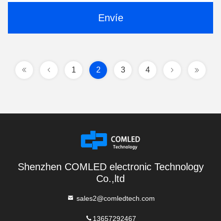
Envíe
1
2
3
4
Shenzhen COMLED electronic Technology
Co.,ltd
sales2@comledtech.com
13657292467