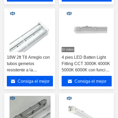
precio
precio
El video
18W 2ft T8 Arreglo con
4 pies LED Batten Light
tubos gemelos
Fitting CCT 3000K 4000K
resistente a la
5000K 6000K con función
intemperie LED
de emergencia
Consiga el mejor
Consiga el mejor
oscurecible Batten T8
Tubo de luz Arreglo
precio
precio