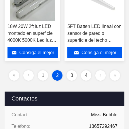
18W 20W 2ft luz LED
5FT Batten LED lineal con
montado en superficie
sensor de pared o
4000K 5000K Led luz
superficie del techo
de banda lineal
montado 44W
Consiga el mejor
Consiga el mejor
precio
precio
1
2
3
4
Contactos
Contactos:
Miss. Bubble
Teléfono:
13657292467