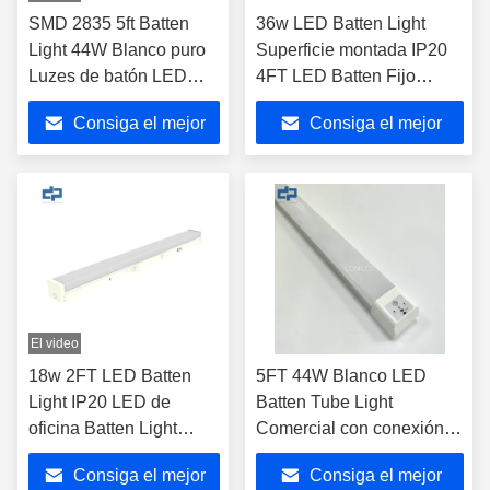
SMD 2835 5ft Batten
36w LED Batten Light
Light 44W Blanco puro
Superficie montada IP20
Luzes de batón LED
4FT LED Batten Fijo
apagables
SMD2835
Consiga el mejor
Consiga el mejor
precio
precio
El video
18w 2FT LED Batten
5FT 44W Blanco LED
Light IP20 LED de
Batten Tube Light
oficina Batten Light
Comercial con conexión
3000K 4000K 5000K
LED Luminaria lineal para
Consiga el mejor
Consiga el mejor
6000K
interiores