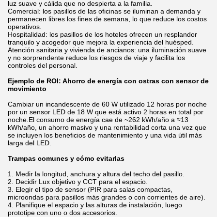
luz suave y cálida que no despierta a la familia.
Comercial: los pasillos de las oficinas se iluminan a demanda y
permanecen libres los fines de semana, lo que reduce los costos
operativos.
Hospitalidad: los pasillos de los hoteles ofrecen un resplandor
tranquilo y acogedor que mejora la experiencia del huésped.
Atención sanitaria y vivienda de ancianos: una iluminación suave
y no sorprendente reduce los riesgos de viaje y facilita los
controles del personal.
Ejemplo de ROI: Ahorro de energía con ostras con sensor de
movimiento
Cambiar un incandescente de 60 W utilizado 12 horas por noche
por un sensor LED de 18 W que está activo 2 horas en total por
noche.El consumo de energía cae de ~262 kWh/año a ≈13
kWh/año, un ahorro masivo y una rentabilidad corta una vez que
se incluyen los beneficios de mantenimiento y una vida útil más
larga del LED.
Trampas comunes y cómo evitarlas
Medir la longitud, anchura y altura del techo del pasillo.
Decidir Lux objetivo y CCT para el espacio.
Elegir el tipo de sensor (PIR para salas compactas,
microondas para pasillos más grandes o con corrientes de aire).
Planifique el espacio y las alturas de instalación, luego
prototipe con uno o dos accesorios.