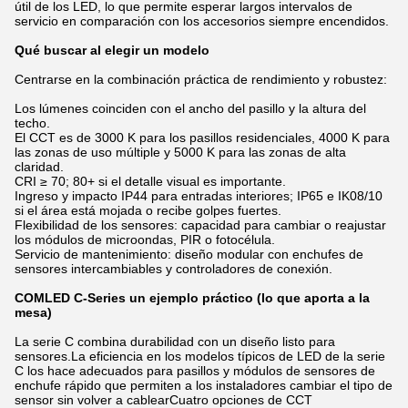
útil de los LED, lo que permite esperar largos intervalos de
servicio en comparación con los accesorios siempre encendidos.
Qué buscar al elegir un modelo
Centrarse en la combinación práctica de rendimiento y robustez:
Los lúmenes coinciden con el ancho del pasillo y la altura del
techo.
El CCT es de 3000 K para los pasillos residenciales, 4000 K para
las zonas de uso múltiple y 5000 K para las zonas de alta
claridad.
CRI ≥ 70; 80+ si el detalle visual es importante.
Ingreso y impacto IP44 para entradas interiores; IP65 e IK08/10
si el área está mojada o recibe golpes fuertes.
Flexibilidad de los sensores: capacidad para cambiar o reajustar
los módulos de microondas, PIR o fotocélula.
Servicio de mantenimiento: diseño modular con enchufes de
sensores intercambiables y controladores de conexión.
COMLED C-Series un ejemplo práctico (lo que aporta a la
mesa)
La serie C combina durabilidad con un diseño listo para
sensores.La eficiencia en los modelos típicos de LED de la serie
C los hace adecuados para pasillos y módulos de sensores de
enchufe rápido que permiten a los instaladores cambiar el tipo de
sensor sin volver a cablearCuatro opciones de CCT