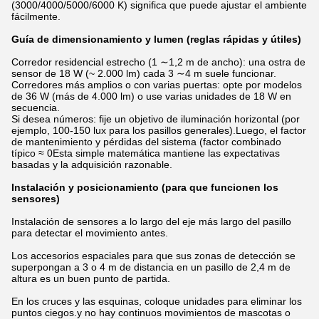
(3000/4000/5000/6000 K) significa que puede ajustar el ambiente
fácilmente.
Guía de dimensionamiento y lumen (reglas rápidas y útiles)
Corredor residencial estrecho (1 ∼1,2 m de ancho): una ostra de
sensor de 18 W (~ 2.000 lm) cada 3 ∼4 m suele funcionar.
Corredores más amplios o con varias puertas: opte por modelos
de 36 W (más de 4.000 lm) o use varias unidades de 18 W en
secuencia.
Si desea números: fije un objetivo de iluminación horizontal (por
ejemplo, 100-150 lux para los pasillos generales).Luego, el factor
de mantenimiento y pérdidas del sistema (factor combinado
típico ≈ 0Esta simple matemática mantiene las expectativas
basadas y la adquisición razonable.
Instalación y posicionamiento (para que funcionen los
sensores)
Instalación de sensores a lo largo del eje más largo del pasillo
para detectar el movimiento antes.
Los accesorios espaciales para que sus zonas de detección se
superpongan a 3 o 4 m de distancia en un pasillo de 2,4 m de
altura es un buen punto de partida.
En los cruces y las esquinas, coloque unidades para eliminar los
puntos ciegos.y no hay continuos movimientos de mascotas o