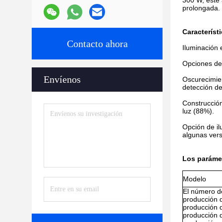
300 W, este 
prolongada. 
Característ
Contacto ahora
Iluminación 
Opciones de 
Envíenos
Oscurecimien
detección d
Construcción
luz (88%).
Opción de il
algunas vers
Los parámet
Modelo
El número d
producción 
producción 
producción 