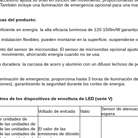
accesorio ajusta su brillo en función del movimiento, proporcionando be
También incluye una iluminación de emergencia opcional para una may
icas del producto:
eficiente en energía: la alta eficacia luminosa de 120-150lm/W garantiz
instalación flexibles: pueden montarse en la superficie, suspenderse o 
to del sensor de microondas: El sensor de microondas opcional ajusta
e movimiento, ahorrando energía cuando no se usa.
 duradera: la carcasa de acero y aluminio con un difusor lechoso de po
uminación de emergencia: proporciona hasta 3 horas de iluminación d
iones), garantizando la seguridad durante los cortes de energía.
ros de los dispositivos de envoltura de LED (serie V)
Sensor de atenuac
Voltado de entrada
Vatio
espera
e unidades de
de las unidades de
de las unidades de
El valor de las
de las unidades de
emisiones de dióxido