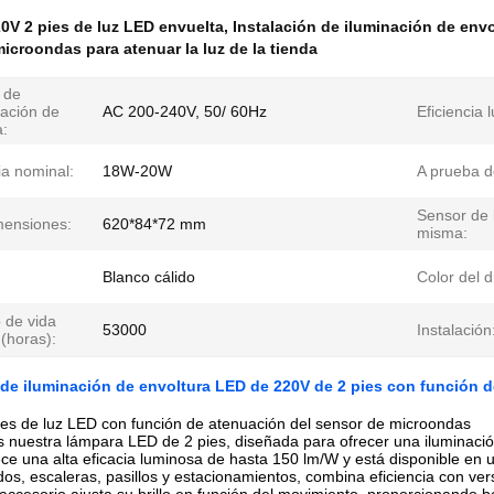
0V 2 pies de luz LED envuelta
,
Instalación de iluminación de envo
icroondas para atenuar la luz de la tienda
 de
tación de
AC 200-240V, 50/ 60Hz
Eficiencia 
a:
ia nominal:
18W-20W
A prueba d
Sensor de 
mensiones:
620*84*72 mm
misma:
Blanco cálido
Color del d
 de vida
53000
Instalación
 (horas):
 de iluminación de envoltura LED de 220V de 2 pies con función 
ies de luz LED con función de atenuación del sensor de microondas
 nuestra lámpara LED de 2 pies, diseñada para ofrecer una iluminac
ce una alta eficacia luminosa de hasta 150 lm/W y está disponible en
s, escaleras, pasillos y estacionamientos, combina eficiencia con ver