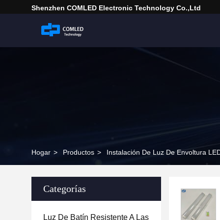
Shenzhen COMLED Electronic Technology Co.,ltd
Hogar
>
Productos
>
Instalación De Luz De Envoltura LE
Categorías
Luz De Batín Resistente A Las