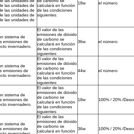
de las unidades de
de carbono se
18w
el número
de las unidades de
calculará en función
de las unidades de
de las condiciones
de las unidades de
siguientes:
de las unidades de
El valor de las
emisiones de dióxido
un sistema de
de carbono se
as emisiones de
36w
el número
calculará en función
ecto invernadero.
de las condiciones
siguientes:
El valor de las
emisiones de dióxido
un sistema de
de carbono se
as emisiones de
44w
el número
calculará en función
ecto invernadero.
de las condiciones
siguientes:
El valor de las
emisiones de dióxido
un sistema de
de carbono se
as emisiones de
18w
100% / 20% /Desc
calculará en función
ecto invernadero.
de las condiciones
siguientes:
El valor de las
emisiones de dióxido
un sistema de
de carbono se
as emisiones de
36w
100% / 20% /Desc
calculará en función
ecto invernadero.