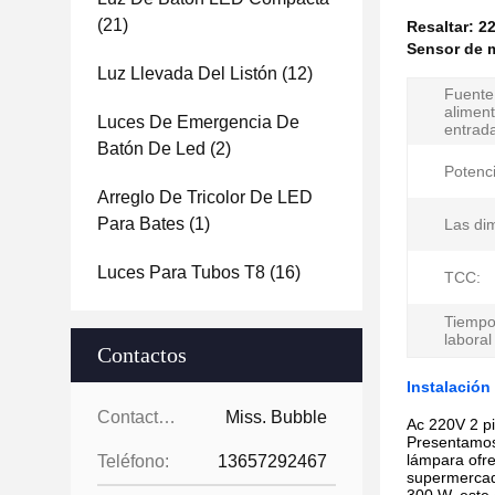
(21)
Resaltar:
22
Sensor de m
Luz Llevada Del Listón
(12)
Fuente
alimen
Luces De Emergencia De
entrad
Batón De Led
(2)
Potenc
Arreglo De Tricolor De LED
Para Bates
(1)
Las di
Luces Para Tubos T8
(16)
TCC:
Tiempo
laboral
Contactos
Instalación
Contactos:
Miss. Bubble
Ac 220V 2 p
Presentamos
lámpara ofre
Teléfono:
13657292467
supermercado