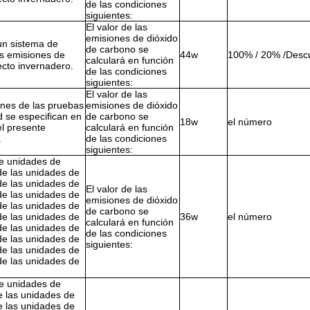
de las condiciones
siguientes:
El valor de las
emisiones de dióxido
un sistema de
de carbono se
as emisiones de
44w
100% / 20% /Desc
calculará en función
ecto invernadero.
de las condiciones
siguientes:
El valor de las
ones de las pruebas
emisiones de dióxido
 se especifican en
de carbono se
18w
el número
el presente
calculará en función
.
de las condiciones
siguientes:
e unidades de
de las unidades de
de las unidades de
El valor de las
de las unidades de
emisiones de dióxido
de las unidades de
de carbono se
de las unidades de
36w
el número
calculará en función
de las unidades de
de las condiciones
de las unidades de
siguientes:
de las unidades de
de las unidades de
e unidades de
e las unidades de
e las unidades de