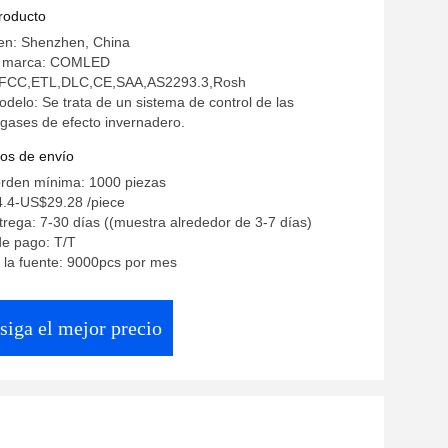
e microondas IP4X
producto
gen: Shenzhen, China
a marca: COMLED
n: FCC,ETL,DLC,CE,SAA,AS2293.3,Rosh
elo: Se trata de un sistema de control de las
gases de efecto invernadero.
os de envío
orden mínima: 1000 piezas
4.4-US$29.28 /piece
rega: 7-30 días ((muestra alrededor de 3-7 días)
de pago: T/T
 la fuente: 9000pcs por mes
siga el mejor precio