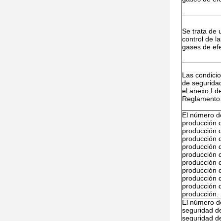
Se trata de 
control de l
gases de ef
Las condici
de seguridad
el anexo I d
Reglamento
El número d
producción 
producción 
producción 
producción 
producción 
producción 
producción 
producción 
producción 
producción.
El número d
seguridad d
seguridad d