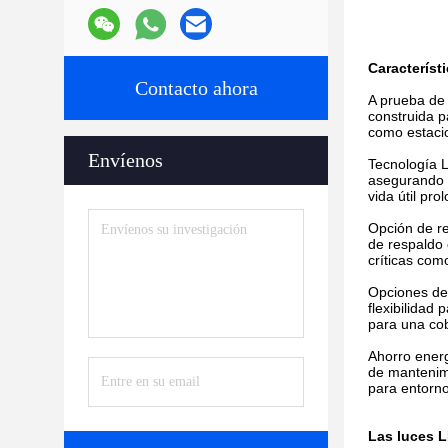
Característ
Contacto ahora
A prueba de 
construida p
como estaci
Envíenos
Tecnología L
asegurando 
vida útil pro
Opción de re
de respaldo 
críticas com
Opciones de 
flexibilidad
para una cob
Ahorro energ
de mantenimi
para entorno
Las luces 