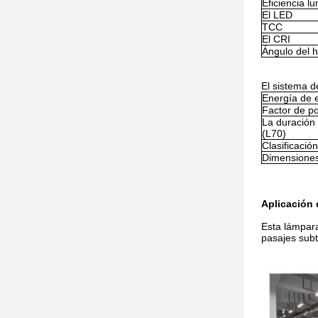
Eficiencia l
El LED
TCC
El CRI
Ángulo del 
El sistema d
Energía de 
Factor de p
La duración 
(L70)
Clasificación
Dimensiones
Aplicación 
Esta lámpara
pasajes subt