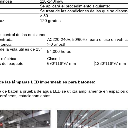
uminosa
110-140lm/w
Se aplicará el procedimiento siguiente:
Se trata de las condiciones de las que se dispone
> 80
haz
120 grados
e control de las emisiones
entrada
AC220-240V, 50/60Hz, para el uso en vehícul
otencia
> 0 años9
de la vida útil es de 25°
54,000 horas
 eléctrica
Clase I
 del paquete
690*116*97 mm
1280*116*97 mm
de las lámparas LED impermeables para batones:
 de batón a prueba de agua LED se utiliza ampliamente en espacios co
erráneos, estacionamientos.