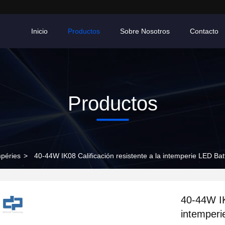
Inicio
Productos
Sobre Nosotros
Contacto
Productos
mpéries
>
40-44W IK08 Calificación resistente a la intemperie LED Ba
40-44W IK
intemperi