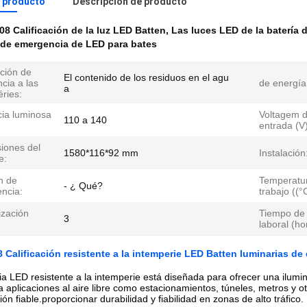
l producto
Descripción de producto
08 Calificación de la luz LED Batten
,
Las luces LED de la batería 
 de emergencia de LED para bates
ación de
El contenido de los residuos en el agu
ncia a las
de energía
a
ries:
cia luminosa
Voltagem 
110 a 140
entrada (V)
iones del
1580*116*92 mm
Instalación
e:
n de
Temperatu
- ¿ Qué?
ncia:
trabajo ((°
ización
Tiempo de 
3
laboral (ho
 Calificación resistente a la intemperie LED Batten luminarias d
ia LED resistente a la intemperie está diseñada para ofrecer una ilum
a aplicaciones al aire libre como estacionamientos, túneles, metros y o
ón fiable.proporcionar durabilidad y fiabilidad en zonas de alto tráfico.