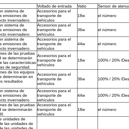
Voltado de entrada
Vatio
Sensor de atenu
un sistema de
Accesorios para el
as emisiones de
transporte de
18w
el número
ecto invernadero.
vehículos
un sistema de
Accesorios para el
as emisiones de
transporte de
36w
el número
ecto invernadero.
vehículos
un sistema de
Accesorios para el
as emisiones de
transporte de
44w
el número
ecto invernadero.
vehículos
ones de las pruebas
Accesorios para el
d se determinarán
transporte de
18w
100% / 20% /De
e las características
vehículos
bas de seguridad.
ones de los equipos
Accesorios para el
e determinarán en
transporte de
36w
100% / 20% /De
os resultados
vehículos
un sistema de
Accesorios para el
as emisiones de
transporte de
44w
100% / 20% /De
ecto invernadero.
vehículos
ones de las pruebas
Accesorios para el
d se determinarán
transporte de
18w
el número
II.
vehículos
e unidades de
de las unidades de
de las unidades de