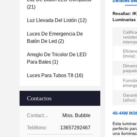
Detalles de
(21)
Resaltar:
IK
Luminarias
Luz Llevada Del Listón
(12)
Calific
Luces De Emergencia De
resiste
Batón De Led
(2)
intempé
Eficien
Arreglo De Tricolor De LED
(lm/w):
Para Bates
(1)
Dimens
paquet
Luces Para Tubos T8
(16)
Funció
emerge
Garant
Contactos
(años):
40-44W IK08
Contactos:
Miss. Bubble
Esta luminar
Teléfono:
13657292467
perfecto par
una iluminaci