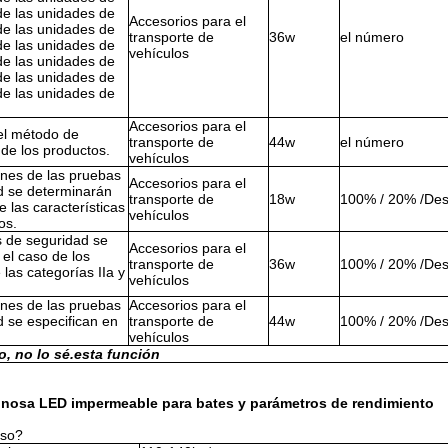
de las unidades de
Accesorios para el
de las unidades de
transporte de
36w
el número
de las unidades de
vehículos
de las unidades de
de las unidades de
de las unidades de
Accesorios para el
el método de
transporte de
44w
el número
n de los productos.
vehículos
ones de las pruebas
Accesorios para el
d se determinarán
transporte de
18w
100% / 20% /De
e las características
vehículos
os.
 de seguridad se
Accesorios para el
 el caso de los
transporte de
36w
100% / 20% /De
 las categorías IIa y
vehículos
ones de las pruebas
Accesorios para el
 se especifican en
transporte de
44w
100% / 20% /De
vehículos
o, no lo sé.
esta función
inosa LED impermeable para bates y parámetros de rendimiento
eso?