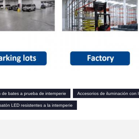
n de bates a prueba de intemperie
Accesorios de iluminación con 
atón LED resistentes a la intemperie