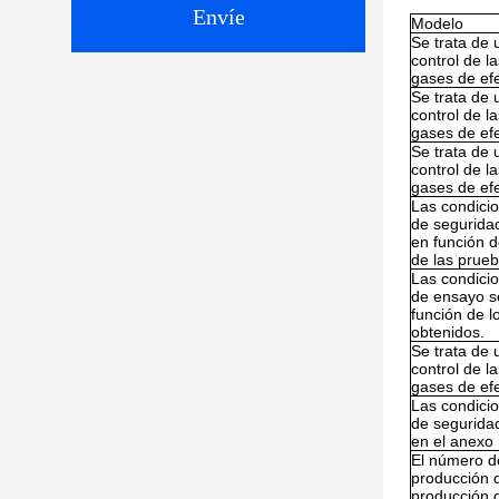
Envíe
Modelo
Se trata de 
control de l
gases de ef
Se trata de 
control de l
gases de ef
Se trata de 
control de l
gases de ef
Las condici
de segurida
en función d
de las prue
Las condici
de ensayo s
función de l
obtenidos.
Se trata de 
control de l
gases de ef
Las condici
de segurida
en el anexo I
El número d
producción 
producción 