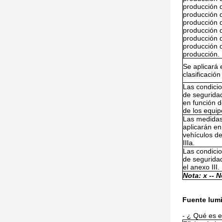
producción 
producción 
producción 
producción 
producción 
producción 
producción.
Se aplicará 
clasificació
Las condici
de segurida
en función d
de los equip
Las medidas
aplicarán en
vehículos de
IIIa.
Las condici
de seguridad
el anexo III.
Nota: x -
- N
Fuente lum
- ¿ Qué es 