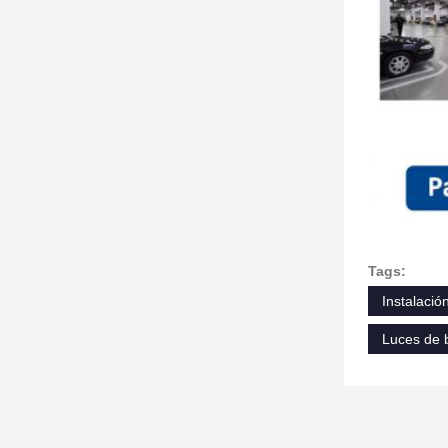
Tags:
Instalació
Luces de b