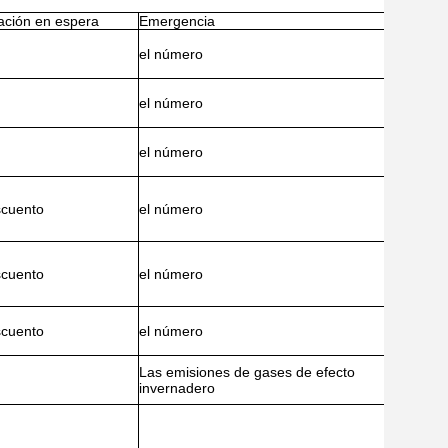
ación en espera
Emergencia
el número
el número
el número
scuento
el número
scuento
el número
scuento
el número
Las emisiones de gases de efecto
invernadero