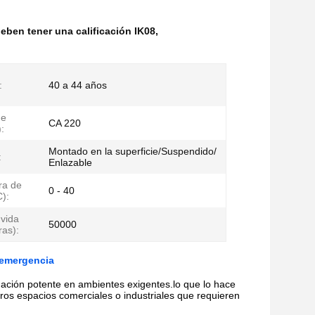
deben tener una calificación IK08
,
:
40 a 44 años
de
CA 220
:
Montado en la superficie/Suspendido/
:
Enlazable
ra de
0 - 40
C):
vida
50000
ras):
e emergencia
inación potente en ambientes exigentes.lo que lo hace
tros espacios comerciales o industriales que requieren