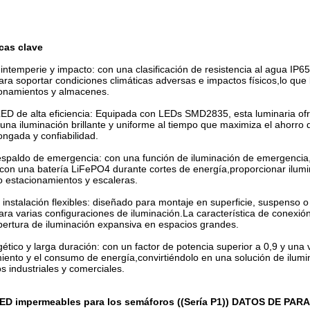
icas clave
intemperie y impacto: con una clasificación de resistencia al agua IP65
ara soportar condiciones climáticas adversas e impactos físicos,lo que lo
onamientos y almacenes.
ED de alta eficiencia: Equipada con LEDs SMD2835, esta luminaria ofre
una iluminación brillante y uniforme al tiempo que maximiza el ahorr
longada y confiabilidad.
spaldo de emergencia: con una función de iluminación de emergencia, 
con una batería LiFePO4 durante cortes de energía,proporcionar ilumi
o estacionamientos y escaleras.
instalación flexibles: diseñado para montaje en superficie, suspenso 
 para varias configuraciones de iluminación.La característica de conexi
ertura de iluminación expansiva en espacios grandes.
ético y larga duración: con un factor de potencia superior a 0,9 y una 
ento y el consumo de energía,convirtiéndolo en una solución de ilumi
s industriales y comerciales.
LED impermeables para los semáforos ((Sería P1)) DATOS DE PA