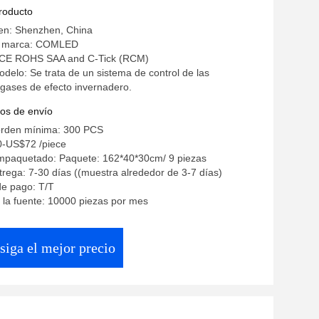
producto
gen: Shenzhen, China
a marca: COMLED
n: CE ROHS SAA and C-Tick (RCM)
elo: Se trata de un sistema de control de las
gases de efecto invernadero.
os de envío
orden mínima: 300 PCS
0-US$72 /piece
empaquetado: Paquete: 162*40*30cm/ 9 piezas
rega: 7-30 días ((muestra alrededor de 3-7 días)
de pago: T/T
la fuente: 10000 piezas por mes
siga el mejor precio