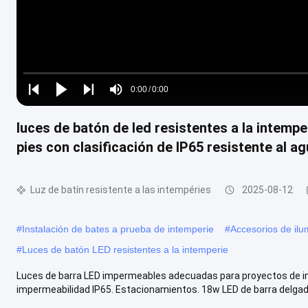
Loaded
:
0%
0:00
/
0:00
Play
Play
Play
Mute
Current
Duration
next
next
luces de batón de led resistentes a la intempe
Time
pies con clasificación de IP65 resistente al a
Luz de batín resistente a las intempéries
2025-08-12
#
Instalación de bates a prueba de intemperie
#
Accesorios de ilu
#
Luces de batón LED resistentes a la intemperie
Luces de barra LED impermeables adecuadas para proyectos de inge
impermeabilidad IP65. Estacionamientos. 18w LED de barra delgada L