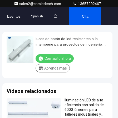
sales2@comledtech.com
13657292467
Eventos
Cita
Spanish
luces de batón de led resistentes a la
intemperie para proyectos de ingeniería
luminaria de 2 pies con clasificación de
IP65 resistente al agua Parking 18w slim
Contacto ahora
led baton
Aprenda más
Vídeos relacionados
Iluminación LED de alta
eficiencia con salida de
6000 lúmenes para
talleres industriales y