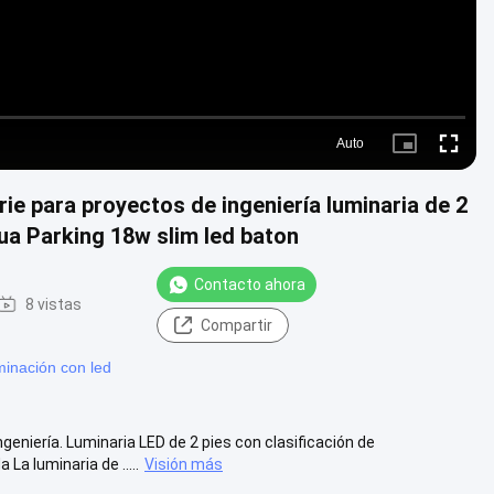
Auto
Picture-
Fullscre
in-
Picture
rie para proyectos de ingeniería luminaria de 2
gua Parking 18w slim led baton
Contacto ahora
8 vistas
Compartir
minación con led
niería. Luminaria LED de 2 pies con clasificación de
a luminaria de .....
Visión más