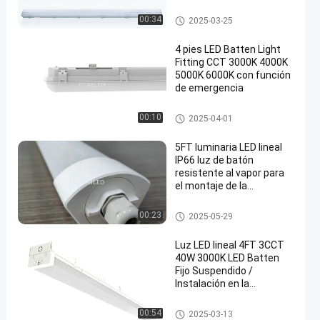
almacenamiento
comercial, duradera y con
Luz de batín resistente a las in
00:34
2025-03-25
clasificación IP65
tempéries
4 pies LED Batten Light
Fitting CCT 3000K 4000K
5000K 6000K con función
de emergencia
en
Luz de batón LED compacta
00:10
2025-04-01
5FT luminaria LED lineal
IP66 luz de batón
resistente al vapor para
el montaje de la
superficie
Instalación de luces lineales d
00:23
2025-05-29
e LED
Luz LED lineal 4FT 3CCT
40W 3000K LED Batten
Fijo Suspendido /
Instalación en la
superficie
Accesorios de batería LED
00:54
2025-03-13