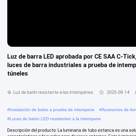
Luz de barra LED aprobada por CE SAA C-Tick, 
luces de barra industriales a prueba de intem
túneles
Luz de batín resistente a las intempéries
2025-08-14
#
Instalación de bates a prueba de intemperie
#
Accesorios de ilu
#
Luces de batón LED resistentes a la intemperie
Descripción del producto: La luminaria de tubo estanca es una solu