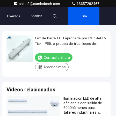
sales2@comledtech.com
13657292467
Eventos
Cita
Spanish
Luz de barra LED aprobada por CE SAA C-
Tick, IP65, a prueba de tres, luces de
emergencia, luces de barra industriales a
prueba de intemperie para
Contacto ahora
estacionamientos, almacenes, túneles
Aprenda más
Vídeos relacionados
Iluminación LED de alta
eficiencia con salida de
6000 lúmenes para
talleres industriales y