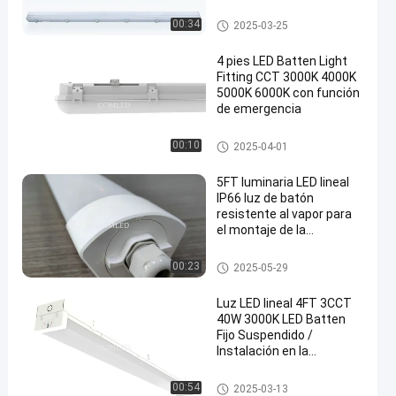
almacenamiento
comercial, duradera y con
Luz de batín resistente a las in
00:34
2025-03-25
clasificación IP65
tempéries
4 pies LED Batten Light
Fitting CCT 3000K 4000K
5000K 6000K con función
de emergencia
Luz de batón LED compacta
00:10
2025-04-01
5FT luminaria LED lineal
IP66 luz de batón
resistente al vapor para
el montaje de la
superficie
Instalación de luces lineales d
00:23
2025-05-29
e LED
Luz LED lineal 4FT 3CCT
40W 3000K LED Batten
Fijo Suspendido /
Instalación en la
superficie
Accesorios de batería LED
00:54
2025-03-13